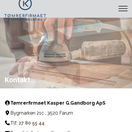
Gå
til
hovedindhold
Kontakt
Tømrerfirmaet Kasper G.Gandborg ApS
Bygmarken 21c , 3520 Farum
Tlf:
27 80 55 44